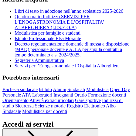
Libri di testo in adozione nell’anno scolastico 2025-2026
Quadro orario Indirizzo SERVIZI PER
L’ENOGASTRONOMIA E L’OSPITALITA’
ALBERGHIERA (I.P.S.E.O.A)
Modulistica per famiglie e studenti
Istituto Professionale Elsa Morante
Decreto regolamentazione domande di messa a disposizione
(MAD) personale docente e A.T.A per stipula contratti a
tempo determinato a.s. 2024/2025.
Segreteria Amministrativa
Servizi per l’Enogastronomia e l’Ospitalità Alberghiera
Potrebbero interessarti
Bacheca sindacale
Istituto
Alunni
Sindacati
Modulistica
Open Day
Personale ATA
Laboratori
Insegnanti
Orario
Formazione docenti
Orientamento
Attività extracurricolari
Gare sportive
Indirizzi di
studio
Sicurezza
Scienze motorie
Registro Elettronico
Albo
Sindacale
Modulistica per docenti
Accedi ai servizi