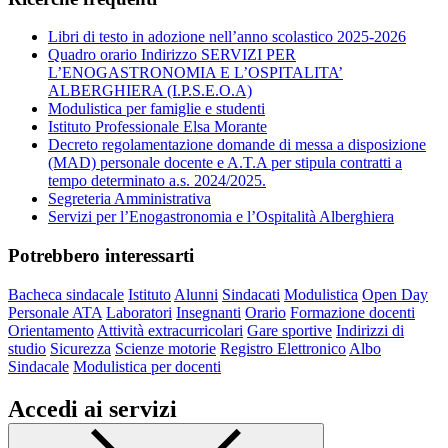
Libri di testo in adozione nell’anno scolastico 2025-2026
Quadro orario Indirizzo SERVIZI PER
L’ENOGASTRONOMIA E L’OSPITALITA’
ALBERGHIERA (I.P.S.E.O.A)
Modulistica per famiglie e studenti
Istituto Professionale Elsa Morante
Decreto regolamentazione domande di messa a disposizione
(MAD) personale docente e A.T.A per stipula contratti a
tempo determinato a.s. 2024/2025.
Segreteria Amministrativa
Servizi per l’Enogastronomia e l’Ospitalità Alberghiera
Potrebbero interessarti
Bacheca sindacale
Istituto
Alunni
Sindacati
Modulistica
Open Day
Personale ATA
Laboratori
Insegnanti
Orario
Formazione docenti
Orientamento
Attività extracurricolari
Gare sportive
Indirizzi di
studio
Sicurezza
Scienze motorie
Registro Elettronico
Albo
Sindacale
Modulistica per docenti
Accedi ai servizi