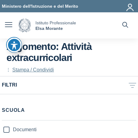
Vai ai contenuti
Vai al menu di navigazione
Vai al footer
Ministero dell'Istruzione e del Merito
Istituto Professionale
Elsa Morante
Argomento: Attività
extracurricolari
Stampa / Condividi
FILTRI
SCUOLA
Documenti