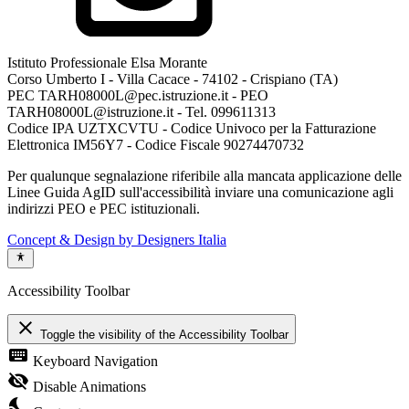
Istituto Professionale Elsa Morante
Corso Umberto I - Villa Cacace - 74102 - Crispiano (TA)
PEC TARH08000L@pec.istruzione.it - PEO
TARH08000L@istruzione.it - Tel. 099611313
Codice IPA UZTXCVTU - Codice Univoco per la Fatturazione
Elettronica IM56Y7 - Codice Fiscale 90274470732
Per qualunque segnalazione riferibile alla mancata applicazione delle
Linee Guida AgID sull'accessibilità inviare una comunicazione agli
indirizzi PEO e PEC istituzionali.
Concept & Design by Designers Italia
Accessibility Toolbar
close
Toggle the visibility of the Accessibility Toolbar
keyboard
Keyboard Navigation
visibility_off
Disable Animations
nights_stay