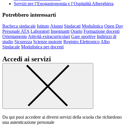
Servizi per l’Enogastronomia e l’Ospitalità Alberghiera
Potrebbero interessarti
Bacheca sindacale
Istituto
Alunni
Sindacati
Modulistica
Open Day
Personale ATA
Laboratori
Insegnanti
Orario
Formazione docenti
Orientamento
Attività extracurricolari
Gare sportive
Indirizzi di
studio
Sicurezza
Scienze motorie
Registro Elettronico
Albo
Sindacale
Modulistica per docenti
Accedi ai servizi
Da qui puoi accedere ai diversi servizi della scuola che richiedono
una autenticazione personale