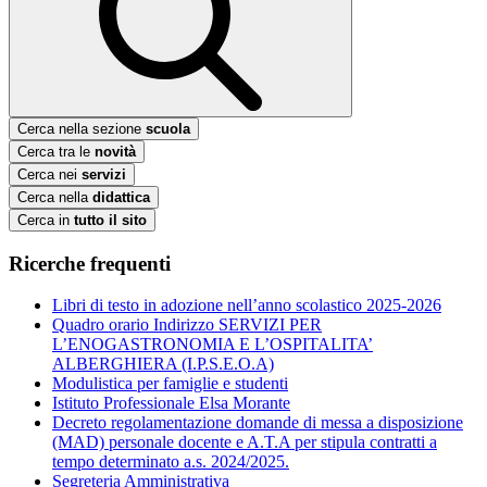
Cerca nella sezione
scuola
Cerca tra le
novità
Cerca nei
servizi
Cerca nella
didattica
Cerca in
tutto il sito
Ricerche frequenti
Libri di testo in adozione nell’anno scolastico 2025-2026
Quadro orario Indirizzo SERVIZI PER
L’ENOGASTRONOMIA E L’OSPITALITA’
ALBERGHIERA (I.P.S.E.O.A)
Modulistica per famiglie e studenti
Istituto Professionale Elsa Morante
Decreto regolamentazione domande di messa a disposizione
(MAD) personale docente e A.T.A per stipula contratti a
tempo determinato a.s. 2024/2025.
Segreteria Amministrativa