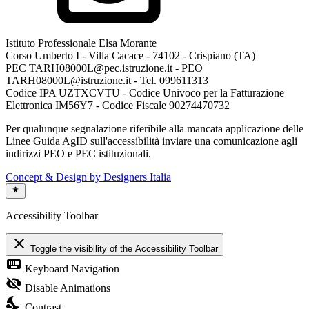
Istituto Professionale Elsa Morante
Corso Umberto I - Villa Cacace - 74102 - Crispiano (TA)
PEC TARH08000L@pec.istruzione.it - PEO
TARH08000L@istruzione.it - Tel. 099611313
Codice IPA UZTXCVTU - Codice Univoco per la Fatturazione
Elettronica IM56Y7 - Codice Fiscale 90274470732
Per qualunque segnalazione riferibile alla mancata applicazione delle
Linee Guida AgID sull'accessibilità inviare una comunicazione agli
indirizzi PEO e PEC istituzionali.
Concept & Design by Designers Italia
Accessibility Toolbar
close
Toggle the visibility of the Accessibility Toolbar
keyboard
Keyboard Navigation
visibility_off
Disable Animations
nights_stay
Contrast