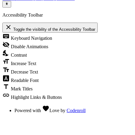
Accessibility Toolbar
close
Toggle the visibility of the Accessibility Toolbar
keyboard
Keyboard Navigation
visibility_off
Disable Animations
nights_stay
Contrast
format_size
Increase Text
text_fields
Decrease Text
font_download
Readable Font
title
Mark Titles
link
Highlight Links & Buttons
favorite
Powered with
Love
by
Codenroll