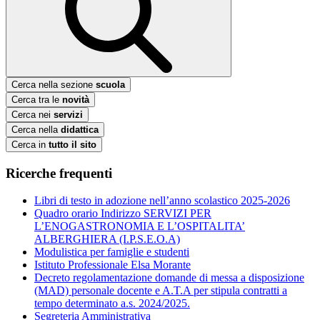
Cerca nella sezione
scuola
Cerca tra le
novità
Cerca nei
servizi
Cerca nella
didattica
Cerca in
tutto il sito
Ricerche frequenti
Libri di testo in adozione nell’anno scolastico 2025-2026
Quadro orario Indirizzo SERVIZI PER
L’ENOGASTRONOMIA E L’OSPITALITA’
ALBERGHIERA (I.P.S.E.O.A)
Modulistica per famiglie e studenti
Istituto Professionale Elsa Morante
Decreto regolamentazione domande di messa a disposizione
(MAD) personale docente e A.T.A per stipula contratti a
tempo determinato a.s. 2024/2025.
Segreteria Amministrativa