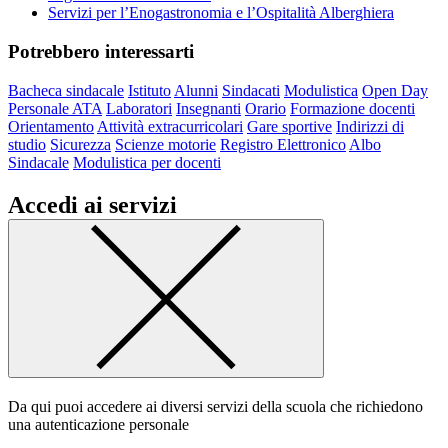
Servizi per l’Enogastronomia e l’Ospitalità Alberghiera
Potrebbero interessarti
Bacheca sindacale
Istituto
Alunni
Sindacati
Modulistica
Open Day
Personale ATA
Laboratori
Insegnanti
Orario
Formazione docenti
Orientamento
Attività extracurricolari
Gare sportive
Indirizzi di
studio
Sicurezza
Scienze motorie
Registro Elettronico
Albo
Sindacale
Modulistica per docenti
Accedi ai servizi
Da qui puoi accedere ai diversi servizi della scuola che richiedono
una autenticazione personale