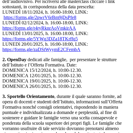
dell’audiovisivo. Per iscriversi alle masterclass cliccare i link
sottostanti, in corrispondenza della data prescelta:
LUNEDÌ 18/11/2024, h. 16:00-18:00, LINK:
https://forms.gle/2pwrV6rBm9jDsPfe8
LUNEDÌ 02/12/2024, h. 16:00-18:00, LINK:
https://forms.gle/r4ryRknrAoVmkirAA
LUNEDÌ 13/01/2025, h. 16:00-18:00, LINK:
https://forms.gle/5YWq3DZa18TKrffq5
LUNEDì 20/01/2025, h. 16:00-18:00, LINK:
https://forms.gle/zaDStWyymE2CFembA
2. OpenDay
dedicati alle famiglie, per presentare le strutture
dell’Istituto e l’Offerta Formativa. Date:
DOMENICA 15/12/2024, h. 10:00-12.30.
DOMENICA 12/01/2025, h. 10:00-12.30.
DOMENICA 19/01/2025, h. 10:00-12.30.
DOMENICA 26/01/2025, h. 10:00-12.30.
3.
Sportello Orientamento
, durante il quale saranno fornite, ad
opera di docenti e studenti dell’Istituto, informazioni sull’Offerta
Formativa nonché consigli orientativi, rispondendo in maniera
puntuale e individualizzata a domande e perplessità, al fine di
sostenere e guidare le famiglie verso una scelta consapevole e
ponderata della scuola superiore dei propri figli. Le famiglie che
vorranno usufruire di tale servizio dovranno prenotarsi almeno