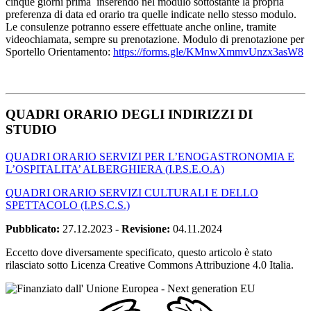
cinque giorni prima inserendo nel modulo sottostante la propria
preferenza di data ed orario tra quelle indicate nello stesso modulo.
Le consulenze potranno essere effettuate anche online, tramite
videochiamata, sempre su prenotazione. Modulo di prenotazione per
Sportello Orientamento:
https://forms.gle/KMnwXmmvUnzx3asW8
QUADRI ORARIO DEGLI INDIRIZZI DI
STUDIO
QUADRI ORARIO SERVIZI PER L’ENOGASTRONOMIA E
L’OSPITALITA’ ALBERGHIERA (I.P.S.E.O.A)
QUADRI ORARIO SERVIZI CULTURALI E DELLO
SPETTACOLO (I.P.S.C.S.)
Pubblicato:
27.12.2023
-
Revisione:
04.11.2024
Eccetto dove diversamente specificato, questo articolo è stato
rilasciato sotto Licenza Creative Commons Attribuzione 4.0 Italia.