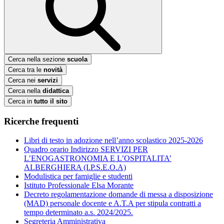
Cerca nella sezione
scuola
Cerca tra le
novità
Cerca nei
servizi
Cerca nella
didattica
Cerca in
tutto il sito
Ricerche frequenti
Libri di testo in adozione nell’anno scolastico 2025-2026
Quadro orario Indirizzo SERVIZI PER
L’ENOGASTRONOMIA E L’OSPITALITA’
ALBERGHIERA (I.P.S.E.O.A)
Modulistica per famiglie e studenti
Istituto Professionale Elsa Morante
Decreto regolamentazione domande di messa a disposizione
(MAD) personale docente e A.T.A per stipula contratti a
tempo determinato a.s. 2024/2025.
Segreteria Amministrativa