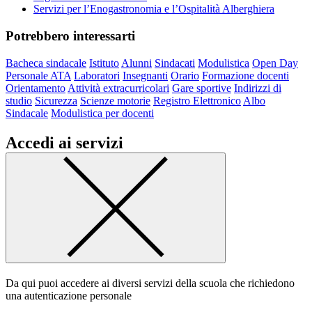
Servizi per l’Enogastronomia e l’Ospitalità Alberghiera
Potrebbero interessarti
Bacheca sindacale
Istituto
Alunni
Sindacati
Modulistica
Open Day
Personale ATA
Laboratori
Insegnanti
Orario
Formazione docenti
Orientamento
Attività extracurricolari
Gare sportive
Indirizzi di
studio
Sicurezza
Scienze motorie
Registro Elettronico
Albo
Sindacale
Modulistica per docenti
Accedi ai servizi
Da qui puoi accedere ai diversi servizi della scuola che richiedono
una autenticazione personale