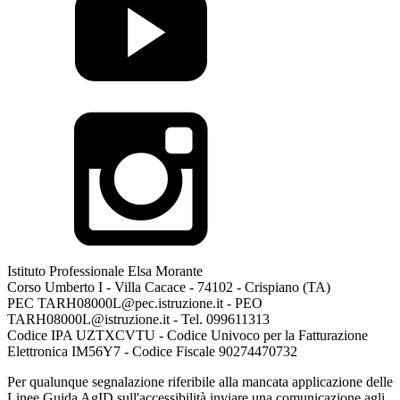
Istituto Professionale Elsa Morante
Corso Umberto I - Villa Cacace - 74102 - Crispiano (TA)
PEC TARH08000L@pec.istruzione.it - PEO
TARH08000L@istruzione.it - Tel. 099611313
Codice IPA UZTXCVTU - Codice Univoco per la Fatturazione
Elettronica IM56Y7 - Codice Fiscale 90274470732
Per qualunque segnalazione riferibile alla mancata applicazione delle
Linee Guida AgID sull'accessibilità inviare una comunicazione agli