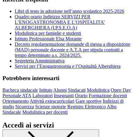
Libri di testo in adozione nell’anno scolastico 2025-2026
Quadro orario Indirizzo SERVIZI PER
L’ENOGASTRONOMIA E L’OSPITALITA’
ALBERGHIERA (I.P.S.E.O.A)
Modulistica per famiglie e studenti
Istituto Professionale Elsa Morante
Decreto regolamentazione domande di messa a disposizione
(MAD) personale docente e A.T.A per stipula contratti a
tempo determinato a.s. 2024/2025.
Segreteria Amministrativa
Servizi per l’Enogastronomia e l’Ospitalità Alberghiera
Potrebbero interessarti
Bacheca sindacale
Istituto
Alunni
Sindacati
Modulistica
Open Day
Personale ATA
Laboratori
Insegnanti
Orario
Formazione docenti
Orientamento
Attività extracurricolari
Gare sportive
Indirizzi di
studio
Sicurezza
Scienze motorie
Registro Elettronico
Albo
Sindacale
Modulistica per docenti
Accedi ai servizi