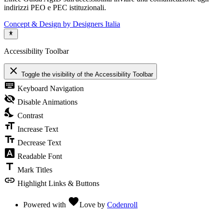
indirizzi PEO e PEC istituzionali.
Concept & Design by Designers Italia
Accessibility Toolbar
close
Toggle the visibility of the Accessibility Toolbar
keyboard
Keyboard Navigation
visibility_off
Disable Animations
nights_stay
Contrast
format_size
Increase Text
text_fields
Decrease Text
font_download
Readable Font
title
Mark Titles
link
Highlight Links & Buttons
favorite
Powered with
Love
by
Codenroll