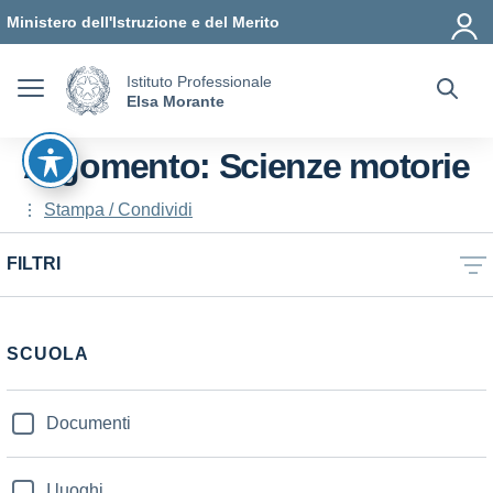
Vai ai contenuti
Vai al menu di navigazione
Vai al footer
Ministero dell'Istruzione e del Merito
Istituto Professionale
Elsa Morante
Argomento: Scienze motorie
Stampa / Condividi
FILTRI
SCUOLA
Documenti
I luoghi