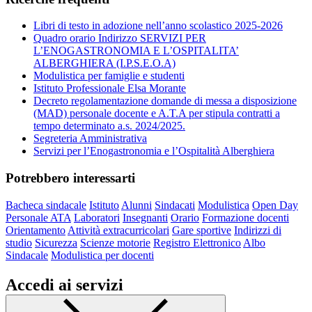
Libri di testo in adozione nell’anno scolastico 2025-2026
Quadro orario Indirizzo SERVIZI PER
L’ENOGASTRONOMIA E L’OSPITALITA’
ALBERGHIERA (I.P.S.E.O.A)
Modulistica per famiglie e studenti
Istituto Professionale Elsa Morante
Decreto regolamentazione domande di messa a disposizione
(MAD) personale docente e A.T.A per stipula contratti a
tempo determinato a.s. 2024/2025.
Segreteria Amministrativa
Servizi per l’Enogastronomia e l’Ospitalità Alberghiera
Potrebbero interessarti
Bacheca sindacale
Istituto
Alunni
Sindacati
Modulistica
Open Day
Personale ATA
Laboratori
Insegnanti
Orario
Formazione docenti
Orientamento
Attività extracurricolari
Gare sportive
Indirizzi di
studio
Sicurezza
Scienze motorie
Registro Elettronico
Albo
Sindacale
Modulistica per docenti
Accedi ai servizi