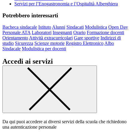
Servizi per l’Enogastronomia e l’Ospitalità Alberghiera
Potrebbero interessarti
Bacheca sindacale
Istituto
Alunni
Sindacati
Modulistica
Open Day
Personale ATA
Laboratori
Insegnanti
Orario
Formazione docenti
Orientamento
Attività extracurricolari
Gare sportive
Indirizzi di
studio
Sicurezza
Scienze motorie
Registro Elettronico
Albo
Sindacale
Modulistica per docenti
Accedi ai servizi
Da qui puoi accedere ai diversi servizi della scuola che richiedono
una autenticazione personale