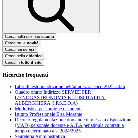
Cerca nella sezione
scuola
Cerca tra le
novità
Cerca nei
servizi
Cerca nella
didattica
Cerca in
tutto il sito
Ricerche frequenti
Libri di testo in adozione nell’anno scolastico 2025-2026
Quadro orario Indirizzo SERVIZI PER
L’ENOGASTRONOMIA E L’OSPITALITA’
ALBERGHIERA (I.P.S.E.O.A)
Modulistica per famiglie e studenti
Istituto Professionale Elsa Morante
Decreto regolamentazione domande di messa a disposizione
(MAD) personale docente e A.T.A per stipula contratti a
tempo determinato a.s. 2024/2025.
Segreteria Amministrativa