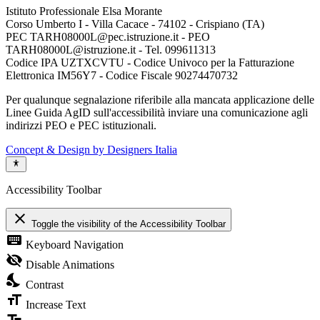
Istituto Professionale Elsa Morante
Corso Umberto I - Villa Cacace - 74102 - Crispiano (TA)
PEC TARH08000L@pec.istruzione.it - PEO
TARH08000L@istruzione.it - Tel. 099611313
Codice IPA UZTXCVTU - Codice Univoco per la Fatturazione
Elettronica IM56Y7 - Codice Fiscale 90274470732
Per qualunque segnalazione riferibile alla mancata applicazione delle
Linee Guida AgID sull'accessibilità inviare una comunicazione agli
indirizzi PEO e PEC istituzionali.
Concept & Design by Designers Italia
Accessibility Toolbar
close
Toggle the visibility of the Accessibility Toolbar
keyboard
Keyboard Navigation
visibility_off
Disable Animations
nights_stay
Contrast
format_size
Increase Text