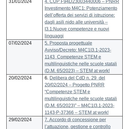
31/01/2024
4. CUP F94D23003440006 – PNRR
Investimento M4C1: Potenziamento
dell’offerta dei servizi di istruzione:
dagli asili nido alle università –
I3.1:Nuove competenze e nuovi
linguaggi
07/02/2024
5. Proposta progettuale
Avviso/Decreto: M4C1I3.1-2023-
1143 Competenze STEM e
multilinguistiche nelle scuole statali
(D.M. 65/2023) – STEM at work!
20/02/2024
6.
Delibera del CdD n. 29 del
20/02/2024 – Progetto PNRR
“Competenze STEM e
multilinguistiche nelle scuole statali
(D.M. 65/2023)” – M4C1I3.1-2023-
1143-P-37366 – STEM at work!
29/02/2024
7. Accordo di concessione per
l’attuazione, gestione e controllo