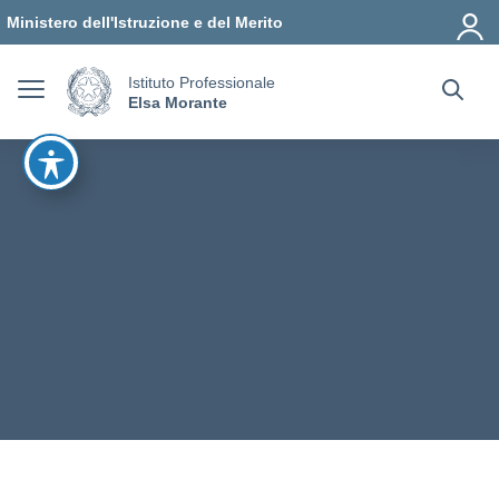
Vai ai contenuti
Vai al menu di navigazione
Vai al footer
Ministero dell'Istruzione e del Merito
Istituto Professionale
Elsa Morante