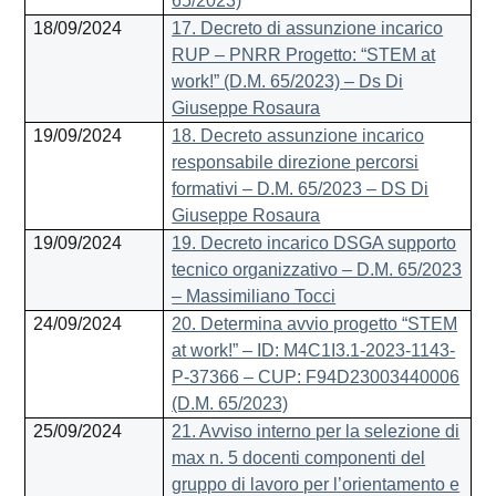
65/2023)
18/09/2024
17. Decreto di assunzione incarico
RUP – PNRR Progetto: “STEM at
work!” (D.M. 65/2023) – Ds Di
Giuseppe Rosaura
19/09/2024
18. Decreto assunzione incarico
responsabile direzione percorsi
formativi – D.M. 65/2023 – DS Di
Giuseppe Rosaura
19/09/2024
19. Decreto incarico DSGA supporto
tecnico organizzativo – D.M. 65/2023
– Massimiliano Tocci
24/09/2024
20. Determina avvio progetto “STEM
at work!” – ID: M4C1I3.1-2023-1143-
P-37366 – CUP: F94D23003440006
(D.M. 65/2023)
25/09/2024
21. Avviso interno per la selezione di
max n. 5 docenti componenti del
gruppo di lavoro per l’orientamento e