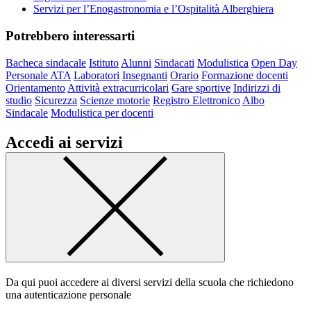
Servizi per l’Enogastronomia e l’Ospitalità Alberghiera
Potrebbero interessarti
Bacheca sindacale
Istituto
Alunni
Sindacati
Modulistica
Open Day
Personale ATA
Laboratori
Insegnanti
Orario
Formazione docenti
Orientamento
Attività extracurricolari
Gare sportive
Indirizzi di
studio
Sicurezza
Scienze motorie
Registro Elettronico
Albo
Sindacale
Modulistica per docenti
Accedi ai servizi
Da qui puoi accedere ai diversi servizi della scuola che richiedono
una autenticazione personale