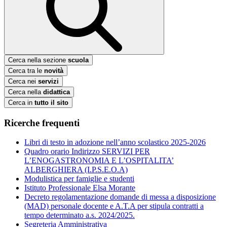
Cerca nella sezione
scuola
Cerca tra le
novità
Cerca nei
servizi
Cerca nella
didattica
Cerca in
tutto il sito
Ricerche frequenti
Libri di testo in adozione nell’anno scolastico 2025-2026
Quadro orario Indirizzo SERVIZI PER
L’ENOGASTRONOMIA E L’OSPITALITA’
ALBERGHIERA (I.P.S.E.O.A)
Modulistica per famiglie e studenti
Istituto Professionale Elsa Morante
Decreto regolamentazione domande di messa a disposizione
(MAD) personale docente e A.T.A per stipula contratti a
tempo determinato a.s. 2024/2025.
Segreteria Amministrativa