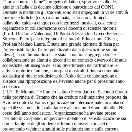
“Corsa contro la fame”, progetto didattico, sportivo e solidale,
giunto in Italia alla decima edizione e patrocinato dal CONI.
Durante la mattinata gli studenti sono stati impegnati in varie attività
motorie e ludiche (corsa /camminata, salto con la funicella,
pallavolo, calcio a cinque) con intermezzi musicali, così come
organizzato in collaborazione con i docenti di scienze motorie
(Proff. Di Carne Valentina, Di Paolo Alessandra, Greco Federica,
Simeone Pietro) e la referente di Istituto di Educazione Civica,
Prof.ssa Madaro Laura. È stata una grande giornata di festa per
l’intero istituto (tra l’altro penalizzato dalla dislocazione su più
plessi), la cui buona riuscita è stata la naturale aggregazione e
collaborazione tra alunni e docenti in un contesto diverso dalle aule
scolastiche, all’insegna del sano divertimento nell’affrontare le
attività motorie e ludiche, con spazi musicali. L’intera comunità
scolastica si ritiene soddisfatta dell’esito della collaborazione e
auspica una riproposizione dell’evento anche per il prossimo anno
scolastico.
L’I.P. “E. Morante” è l’unico Istituto Secondario di Secondo Grado
nella provincia di Taranto che ha creduto nell’iniziativa proposta da
Azione contro la Fame, organizzazione internazionale umanitaria
specializzata nella lotta alla fame e alla malnutrizione infantile. Nel
corso dell’anno scolastico, l’organizzazione ha avviato presso
l’Istituto di Crispiano, un percorso didattico di sensibilizzazione sia
con le famiglie degli studenti offrendo opuscoli cartacei e
proponendo webinar gratuiti sulle malnutrizioni e sulla corretta