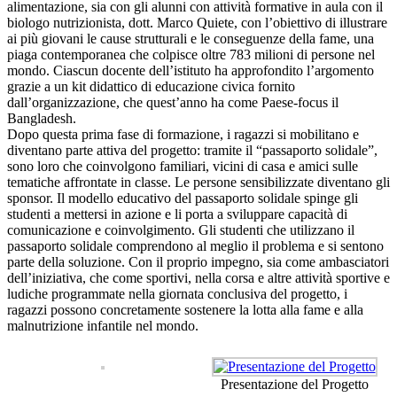
alimentazione, sia con gli alunni con attività formative in aula con il
biologo nutrizionista, dott. Marco Quiete, con l’obiettivo di illustrare
ai più giovani le cause strutturali e le conseguenze della fame, una
piaga contemporanea che colpisce oltre 783 milioni di persone nel
mondo. Ciascun docente dell’istituto ha approfondito l’argomento
grazie a un kit didattico di educazione civica fornito
dall’organizzazione, che quest’anno ha come Paese-focus il
Bangladesh.
Dopo questa prima fase di formazione, i ragazzi si mobilitano e
diventano parte attiva del progetto: tramite il “passaporto solidale”,
sono loro che coinvolgono familiari, vicini di casa e amici sulle
tematiche affrontate in classe. Le persone sensibilizzate diventano gli
sponsor. Il modello educativo del passaporto solidale spinge gli
studenti a mettersi in azione e li porta a sviluppare capacità di
comunicazione e coinvolgimento. Gli studenti che utilizzano il
passaporto solidale comprendono al meglio il problema e si sentono
parte della soluzione. Con il proprio impegno, sia come ambasciatori
dell’iniziativa, che come sportivi, nella corsa e altre attività sportive e
ludiche programmate nella giornata conclusiva del progetto, i
ragazzi possono concretamente sostenere la lotta alla fame e alla
malnutrizione infantile nel mondo.
Presentazione del Progetto