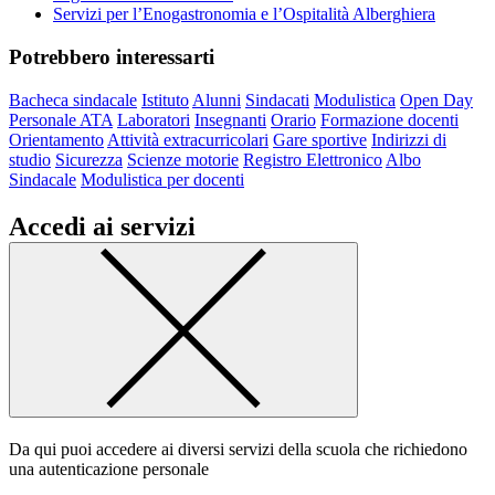
Servizi per l’Enogastronomia e l’Ospitalità Alberghiera
Potrebbero interessarti
Bacheca sindacale
Istituto
Alunni
Sindacati
Modulistica
Open Day
Personale ATA
Laboratori
Insegnanti
Orario
Formazione docenti
Orientamento
Attività extracurricolari
Gare sportive
Indirizzi di
studio
Sicurezza
Scienze motorie
Registro Elettronico
Albo
Sindacale
Modulistica per docenti
Accedi ai servizi
Da qui puoi accedere ai diversi servizi della scuola che richiedono
una autenticazione personale