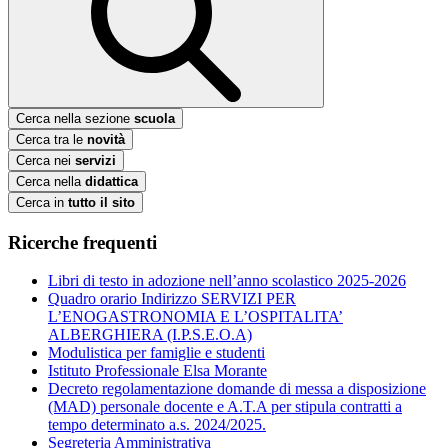
Cerca nella sezione
scuola
Cerca tra le
novità
Cerca nei
servizi
Cerca nella
didattica
Cerca in
tutto il sito
Ricerche frequenti
Libri di testo in adozione nell’anno scolastico 2025-2026
Quadro orario Indirizzo SERVIZI PER
L’ENOGASTRONOMIA E L’OSPITALITA’
ALBERGHIERA (I.P.S.E.O.A)
Modulistica per famiglie e studenti
Istituto Professionale Elsa Morante
Decreto regolamentazione domande di messa a disposizione
(MAD) personale docente e A.T.A per stipula contratti a
tempo determinato a.s. 2024/2025.
Segreteria Amministrativa