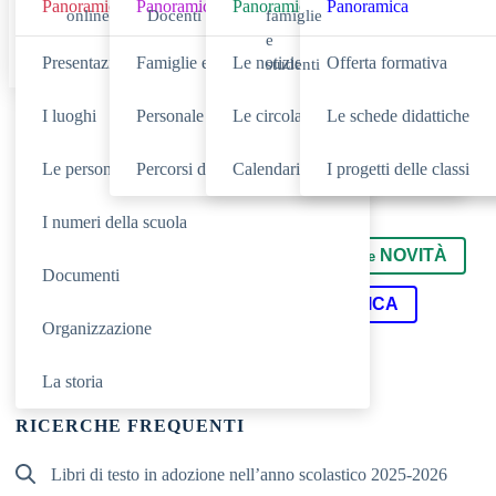
Panoramica
Panoramica
Panoramica
Panoramica
online
Docenti
famiglie
e
Presentazione
Famiglie e studenti
Le notizie
Offerta formativa
studenti
I luoghi
Personale scolastico
Le circolari
Le schede didattiche
Cerca
Le persone
Percorsi di Studio
Calendario eventi
I progetti delle classi
I numeri della scuola
SCUOLA
NOVITÀ
Cerca nella sezione
Cerca tra le
Documenti
SERVIZI
DIDATTICA
Cerca nei
Cerca nella
Organizzazione
TUTTO IL SITO
Cerca in
La storia
RICERCHE FREQUENTI
Libri di testo in adozione nell’anno scolastico 2025-2026