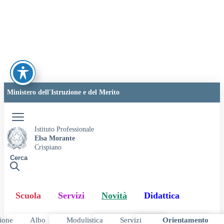
Vai
Vai
Vai
Ministero dell'Istruzione e del Merito
ai
al
al
Accedi
contenuti
menu
footer
di
Istituto Professionale
navigazione
Elsa Morante
Crispiano
Cerca
Scuola
Servizi
Novità
Didattica
ione
Albo
Modulistica
Servizi
Orientamento