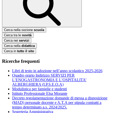
Cerca nella sezione
scuola
Cerca tra le
novità
Cerca nei
servizi
Cerca nella
didattica
Cerca in
tutto il sito
Ricerche frequenti
Libri di testo in adozione nell’anno scolastico 2025-2026
Quadro orario Indirizzo SERVIZI PER
L’ENOGASTRONOMIA E L’OSPITALITA’
ALBERGHIERA (I.P.S.E.O.A)
Modulistica per famiglie e studenti
Istituto Professionale Elsa Morante
Decreto regolamentazione domande di messa a disposizione
(MAD) personale docente e A.T.A per stipula contratti a
tempo determinato a.s. 2024/2025.
Segreteria Amministrativa