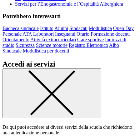
Servizi per l’Enogastronomia e l’Ospitalità Alberghiera
Potrebbero interessarti
Bacheca sindacale
Istituto
Alunni
Sindacati
Modulistica
Open Day
Personale ATA
Laboratori
Insegnanti
Orario
Formazione docenti
Orientamento
Attività extracurricolari
Gare sportive
Indirizzi di
studio
Sicurezza
Scienze motorie
Registro Elettronico
Albo
Sindacale
Modulistica per docenti
Accedi ai servizi
Da qui puoi accedere ai diversi servizi della scuola che richiedono
una autenticazione personale