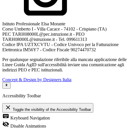
Istituto Professionale Elsa Morante
Corso Umberto I - Villa Cacace - 74102 - Crispiano (TA)
PEC TARH08000L@pec.istruzione.it - PEO
TARH08000L@istruzione.it - Tel. 099611313
Codice IPA UZTXCVTU - Codice Univoco per la Fatturazione
Elettronica IM56Y7 - Codice Fiscale 90274470732
Per qualunque segnalazione riferibile alla mancata applicazione delle
Linee Guida AgID sull'accessibilità inviare una comunicazione agli
indirizzi PEO e PEC istituzionali.
Concept & Design by Designers Italia
Accessibility Toolbar
close
Toggle the visibility of the Accessibility Toolbar
keyboard
Keyboard Navigation
visibility_off
Disable Animations