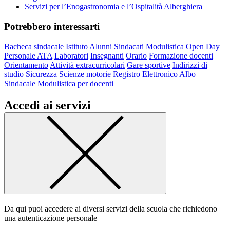
Servizi per l’Enogastronomia e l’Ospitalità Alberghiera
Potrebbero interessarti
Bacheca sindacale
Istituto
Alunni
Sindacati
Modulistica
Open Day
Personale ATA
Laboratori
Insegnanti
Orario
Formazione docenti
Orientamento
Attività extracurricolari
Gare sportive
Indirizzi di
studio
Sicurezza
Scienze motorie
Registro Elettronico
Albo
Sindacale
Modulistica per docenti
Accedi ai servizi
Da qui puoi accedere ai diversi servizi della scuola che richiedono
una autenticazione personale