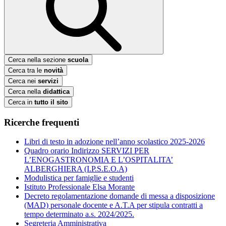
Cerca nella sezione
scuola
Cerca tra le
novità
Cerca nei
servizi
Cerca nella
didattica
Cerca in
tutto il sito
Ricerche frequenti
Libri di testo in adozione nell’anno scolastico 2025-2026
Quadro orario Indirizzo SERVIZI PER
L’ENOGASTRONOMIA E L’OSPITALITA’
ALBERGHIERA (I.P.S.E.O.A)
Modulistica per famiglie e studenti
Istituto Professionale Elsa Morante
Decreto regolamentazione domande di messa a disposizione
(MAD) personale docente e A.T.A per stipula contratti a
tempo determinato a.s. 2024/2025.
Segreteria Amministrativa