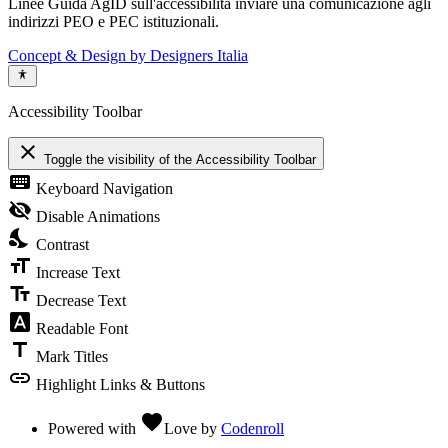
Linee Guida AgID sull'accessibilità inviare una comunicazione agli
indirizzi PEO e PEC istituzionali.
Concept & Design by Designers Italia
Accessibility Toolbar
close
Toggle the visibility of the Accessibility Toolbar
keyboard
Keyboard Navigation
visibility_off
Disable Animations
nights_stay
Contrast
format_size
Increase Text
text_fields
Decrease Text
font_download
Readable Font
title
Mark Titles
link
Highlight Links & Buttons
favorite
Powered with
Love
by
Codenroll