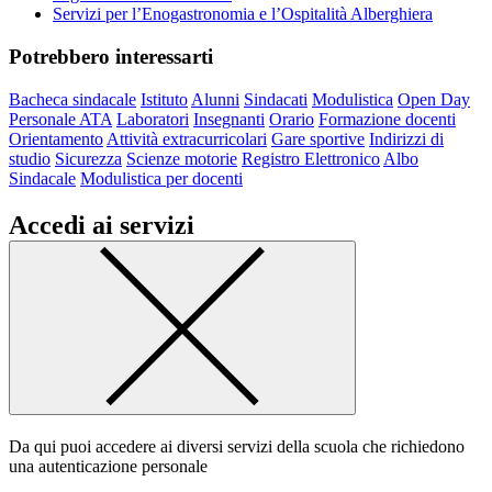
Servizi per l’Enogastronomia e l’Ospitalità Alberghiera
Potrebbero interessarti
Bacheca sindacale
Istituto
Alunni
Sindacati
Modulistica
Open Day
Personale ATA
Laboratori
Insegnanti
Orario
Formazione docenti
Orientamento
Attività extracurricolari
Gare sportive
Indirizzi di
studio
Sicurezza
Scienze motorie
Registro Elettronico
Albo
Sindacale
Modulistica per docenti
Accedi ai servizi
Da qui puoi accedere ai diversi servizi della scuola che richiedono
una autenticazione personale