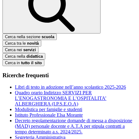
Cerca nella sezione
scuola
Cerca tra le
novità
Cerca nei
servizi
Cerca nella
didattica
Cerca in
tutto il sito
Ricerche frequenti
Libri di testo in adozione nell’anno scolastico 2025-2026
Quadro orario Indirizzo SERVIZI PER
L’ENOGASTRONOMIA E L’OSPITALITA’
ALBERGHIERA (I.P.S.E.O.A)
Modulistica per famiglie e studenti
Istituto Professionale Elsa Morante
Decreto regolamentazione domande di messa a disposizione
(MAD) personale docente e A.T.A per stipula contratti a
tempo determinato a.s. 2024/2025.
Segreteria Amministrativa