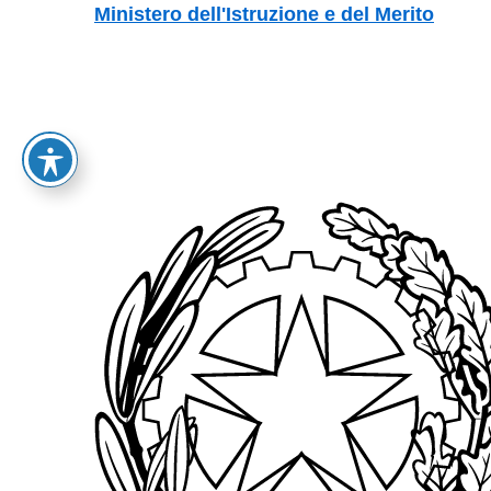
Vai ai contenuti
Vai al menu di navigazione
Vai al footer
Ministero dell'Istruzione e del Merito