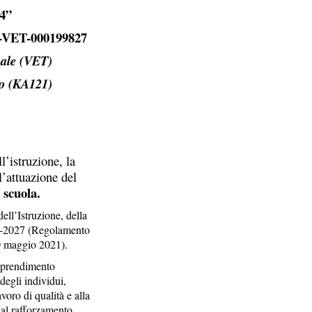
4”
VET-000199827
nale (VET)
to (KA121)
’istruzione, la
l’attuazione del
 scuola.
ll’Istruzione, della
21-2027 (Regolamento
0 maggio 2021).
apprendimento
degli individui,
voro di qualità e alla
 al rafforzamento