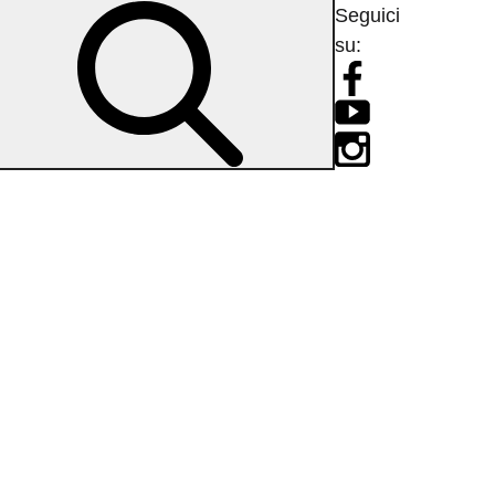
Seguici
su: