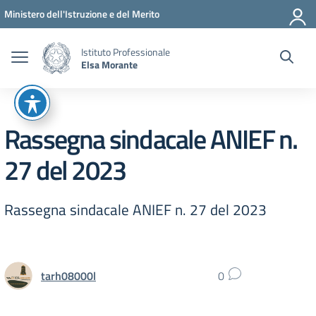
Vai ai contenuti
Vai al menu di navigazione
Vai al footer
Ministero dell'Istruzione e del Merito
Istituto Professionale
Elsa Morante
Rassegna sindacale ANIEF n.
27 del 2023
Rassegna sindacale ANIEF n. 27 del 2023
tarh08000l
0