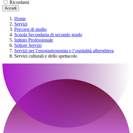
Ricordami
Accedi
Home
Servizi
Percorsi di studio
Scuola Secondaria di secondo grado
Istituto Professionale
Settore Servizi
Servizi per l’enogastronomia e l’ospitalità alberghiera
Servizi culturali e dello spettacolo