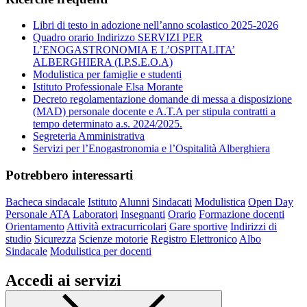
Libri di testo in adozione nell’anno scolastico 2025-2026
Quadro orario Indirizzo SERVIZI PER
L’ENOGASTRONOMIA E L’OSPITALITA’
ALBERGHIERA (I.P.S.E.O.A)
Modulistica per famiglie e studenti
Istituto Professionale Elsa Morante
Decreto regolamentazione domande di messa a disposizione
(MAD) personale docente e A.T.A per stipula contratti a
tempo determinato a.s. 2024/2025.
Segreteria Amministrativa
Servizi per l’Enogastronomia e l’Ospitalità Alberghiera
Potrebbero interessarti
Bacheca sindacale
Istituto
Alunni
Sindacati
Modulistica
Open Day
Personale ATA
Laboratori
Insegnanti
Orario
Formazione docenti
Orientamento
Attività extracurricolari
Gare sportive
Indirizzi di
studio
Sicurezza
Scienze motorie
Registro Elettronico
Albo
Sindacale
Modulistica per docenti
Accedi ai servizi