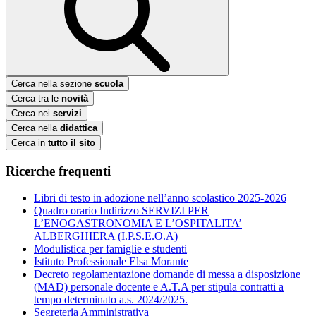
Cerca nella sezione
scuola
Cerca tra le
novità
Cerca nei
servizi
Cerca nella
didattica
Cerca in
tutto il sito
Ricerche frequenti
Libri di testo in adozione nell’anno scolastico 2025-2026
Quadro orario Indirizzo SERVIZI PER
L’ENOGASTRONOMIA E L’OSPITALITA’
ALBERGHIERA (I.P.S.E.O.A)
Modulistica per famiglie e studenti
Istituto Professionale Elsa Morante
Decreto regolamentazione domande di messa a disposizione
(MAD) personale docente e A.T.A per stipula contratti a
tempo determinato a.s. 2024/2025.
Segreteria Amministrativa