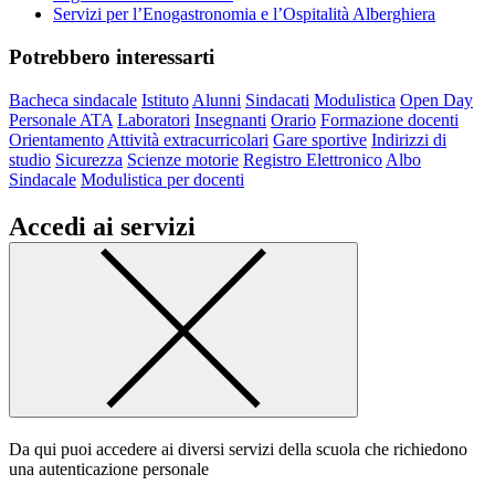
Servizi per l’Enogastronomia e l’Ospitalità Alberghiera
Potrebbero interessarti
Bacheca sindacale
Istituto
Alunni
Sindacati
Modulistica
Open Day
Personale ATA
Laboratori
Insegnanti
Orario
Formazione docenti
Orientamento
Attività extracurricolari
Gare sportive
Indirizzi di
studio
Sicurezza
Scienze motorie
Registro Elettronico
Albo
Sindacale
Modulistica per docenti
Accedi ai servizi
Da qui puoi accedere ai diversi servizi della scuola che richiedono
una autenticazione personale