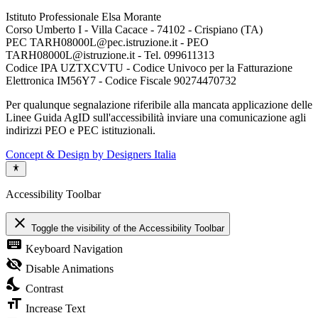
Istituto Professionale Elsa Morante
Corso Umberto I - Villa Cacace - 74102 - Crispiano (TA)
PEC TARH08000L@pec.istruzione.it - PEO
TARH08000L@istruzione.it - Tel. 099611313
Codice IPA UZTXCVTU - Codice Univoco per la Fatturazione
Elettronica IM56Y7 - Codice Fiscale 90274470732
Per qualunque segnalazione riferibile alla mancata applicazione delle
Linee Guida AgID sull'accessibilità inviare una comunicazione agli
indirizzi PEO e PEC istituzionali.
Concept & Design by Designers Italia
Accessibility Toolbar
close
Toggle the visibility of the Accessibility Toolbar
keyboard
Keyboard Navigation
visibility_off
Disable Animations
nights_stay
Contrast
format_size
Increase Text