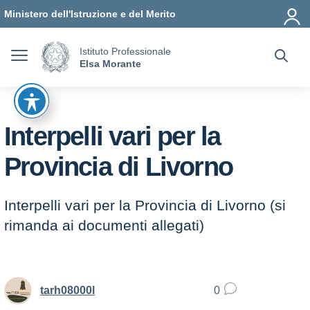
Vai ai contenuti
Vai al menu di navigazione
Vai al footer
Ministero dell'Istruzione e del Merito
Istituto Professionale
Elsa Morante
Interpelli vari per la
Provincia di Livorno
Interpelli vari per la Provincia di Livorno (si
rimanda ai documenti allegati)
tarh08000l
0