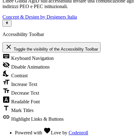
Linee Guida AgID sull'accessibilità inviare una comunicazione agli
indirizzi PEO e PEC istituzionali.
Concept & Design by Designers Italia
Accessibility Toolbar
close
Toggle the visibility of the Accessibility Toolbar
keyboard
Keyboard Navigation
visibility_off
Disable Animations
nights_stay
Contrast
format_size
Increase Text
text_fields
Decrease Text
font_download
Readable Font
title
Mark Titles
link
Highlight Links & Buttons
favorite
Powered with
Love
by
Codenroll