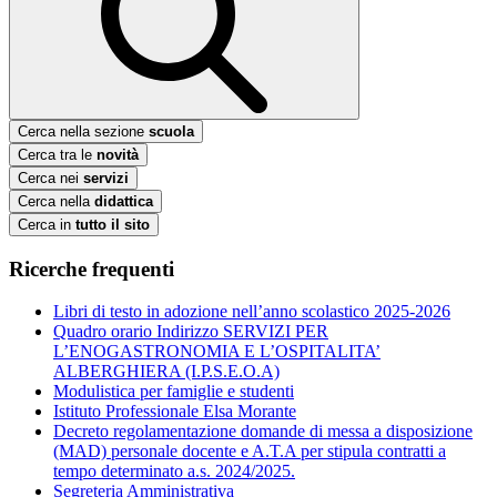
Cerca nella sezione
scuola
Cerca tra le
novità
Cerca nei
servizi
Cerca nella
didattica
Cerca in
tutto il sito
Ricerche frequenti
Libri di testo in adozione nell’anno scolastico 2025-2026
Quadro orario Indirizzo SERVIZI PER
L’ENOGASTRONOMIA E L’OSPITALITA’
ALBERGHIERA (I.P.S.E.O.A)
Modulistica per famiglie e studenti
Istituto Professionale Elsa Morante
Decreto regolamentazione domande di messa a disposizione
(MAD) personale docente e A.T.A per stipula contratti a
tempo determinato a.s. 2024/2025.
Segreteria Amministrativa