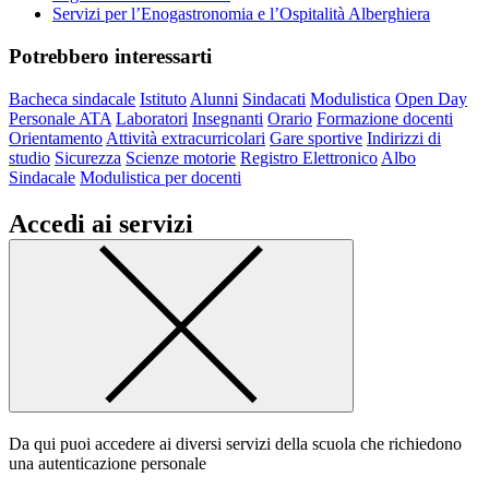
Servizi per l’Enogastronomia e l’Ospitalità Alberghiera
Potrebbero interessarti
Bacheca sindacale
Istituto
Alunni
Sindacati
Modulistica
Open Day
Personale ATA
Laboratori
Insegnanti
Orario
Formazione docenti
Orientamento
Attività extracurricolari
Gare sportive
Indirizzi di
studio
Sicurezza
Scienze motorie
Registro Elettronico
Albo
Sindacale
Modulistica per docenti
Accedi ai servizi
Da qui puoi accedere ai diversi servizi della scuola che richiedono
una autenticazione personale