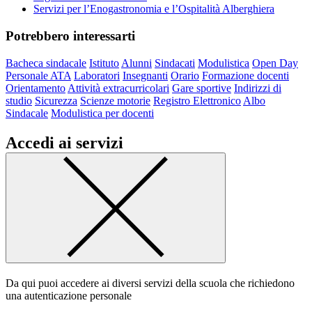
Servizi per l’Enogastronomia e l’Ospitalità Alberghiera
Potrebbero interessarti
Bacheca sindacale
Istituto
Alunni
Sindacati
Modulistica
Open Day
Personale ATA
Laboratori
Insegnanti
Orario
Formazione docenti
Orientamento
Attività extracurricolari
Gare sportive
Indirizzi di
studio
Sicurezza
Scienze motorie
Registro Elettronico
Albo
Sindacale
Modulistica per docenti
Accedi ai servizi
Da qui puoi accedere ai diversi servizi della scuola che richiedono
una autenticazione personale