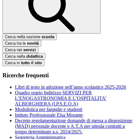
Cerca nella sezione
scuola
Cerca tra le
novità
Cerca nei
servizi
Cerca nella
didattica
Cerca in
tutto il sito
Ricerche frequenti
Libri di testo in adozione nell’anno scolastico 2025-2026
Quadro orario Indirizzo SERVIZI PER
L’ENOGASTRONOMIA E L’OSPITALITA’
ALBERGHIERA (I.P.S.E.O.A)
Modulistica per famiglie e studenti
Istituto Professionale Elsa Morante
Decreto regolamentazione domande di messa a disposizione
(MAD) personale docente e A.T.A per stipula contratti a
tempo determinato a.s. 2024/2025.
Segreteria Amministrativa