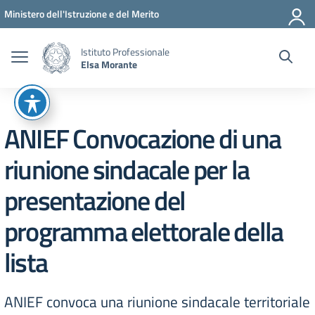
Vai ai contenuti
Vai al menu di navigazione
Vai al footer
Ministero dell'Istruzione e del Merito
Istituto Professionale
Elsa Morante
ANIEF Convocazione di una
riunione sindacale per la
presentazione del
programma elettorale della
lista
ANIEF convoca una riunione sindacale territoriale