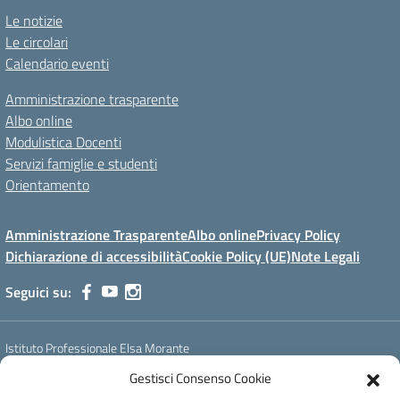
Le notizie
Le circolari
Calendario eventi
Amministrazione trasparente
Albo online
Modulistica Docenti
Servizi famiglie e studenti
Orientamento
Amministrazione Trasparente
Albo online
Privacy Policy
Dichiarazione di accessibilità
Cookie Policy (UE)
Note Legali
Seguici su:
Istituto Professionale Elsa Morante
Corso Umberto I - Villa Cacace - 74102 - Crispiano (TA)
Gestisci Consenso Cookie
PEC TARH08000L@pec.istruzione.it - PEO TARH08000L@istruzione.it -